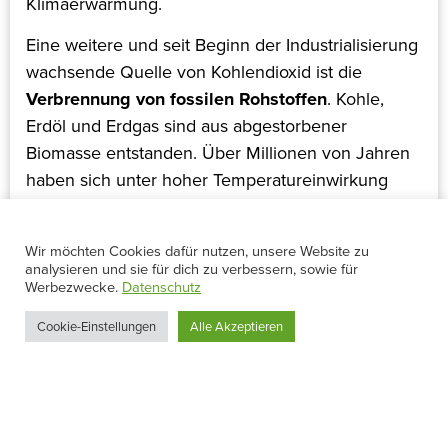
Klimaerwärmung.
Eine weitere und seit Beginn der Industrialisierung
wachsende Quelle von Kohlendioxid ist die
Verbrennung von fossilen Rohstoffen
. Kohle,
Erdöl und Erdgas sind aus abgestorbener
Biomasse entstanden. Über Millionen von Jahren
haben sich unter hoher Temperatureinwirkung
und Sauerstoffabschluss fossile Brennstoffe
entwickelt. Mit der Verbrennung dieser Rohstoffe
Wir möchten Cookies dafür nutzen, unsere Website zu
verbinden sich die eingeschlossenen Kohlenstoffe
analysieren und sie für dich zu verbessern, sowie für
mit Sauerstoff und werden zu Kohlendioxid.
Werbezwecke.
Datenschutz
Cookie-Einstellungen
Alle Akzeptieren
4. Die umweltfreundliche