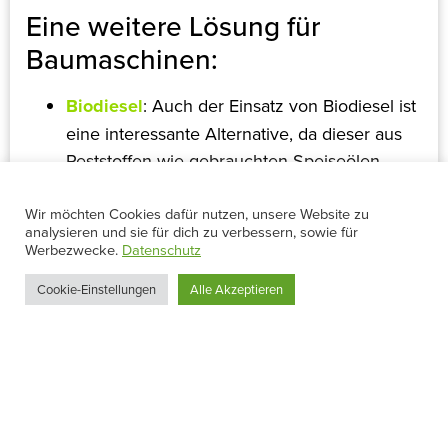
Eine weitere Lösung für
Baumaschinen:
Biodiesel
: Auch der Einsatz von Biodiesel ist
eine interessante Alternative, da dieser aus
Reststoffen wie gebrauchten Speiseölen
hergestellt wird und eine CO₂-Einsparung
von bis zu 95 % ermöglicht​.
Wir möchten Cookies dafür nutzen, unsere Website zu
analysieren und sie für dich zu verbessern, sowie für
Werbezwecke.
Datenschutz
Cookie-Einstellungen
Alle Akzeptieren
4. Vorteile der Umstellung auf
FuelMotion®-Kraftstoffe
Die Umstellung auf FuelMotion®-Kraftstoffe bringt