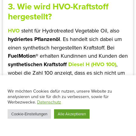
3. Wie wird HVO-Kraftstoff
hergestellt?
HVO
steht für Hydrotreated Vegetable Oil, also
hydriertes Pflanzenöl
. Es handelt sich dabei um
einen synthetisch hergestellten Kraftstoff. Bei
FuelMotion®
erhalten Kundinnen und Kunden den
synthetischen Kraftstoff
Diesel H (HVO 100)
,
wobei die Zahl 100 anzeigt, dass es sich nicht um
eine Mischung, sondern ein reines Produkt
handelt.
Wir möchten Cookies dafür nutzen, unsere Website zu
analysieren und sie für dich zu verbessern, sowie für
Mithilfe spezieller katalytischer Verfahren können
Werbezwecke.
Datenschutz
diese umweltverträglichen Stoffe in HVO 100
Cookie-Einstellungen
Alle Akzeptieren
umgewandelt werden. Der klimaneutrale HVO-
Kraftstoff ist besonders nachhaltig und
erfüllt alle
Kriterien des europäischen Gesetzgebers
und