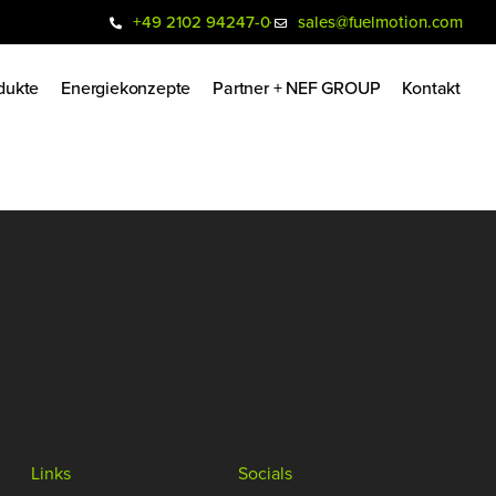
+49 2102 94247-0
sales@fuelmotion.com
dukte
Energiekonzepte
Partner + NEF GROUP
Kontakt
Links
Socials​